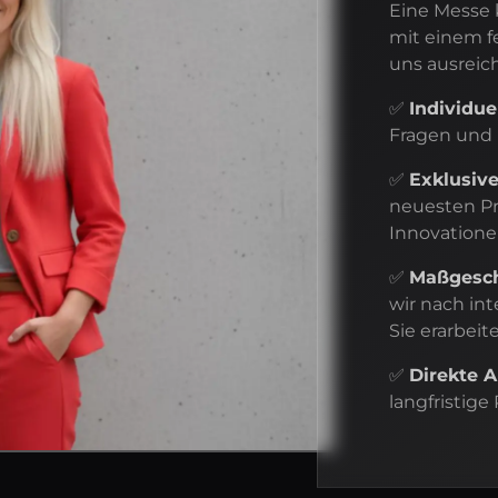
Eine Messe 
mit einem f
uns ausreich
✅
Individue
Fragen und
✅
Exklusive
neuesten P
Innovation
✅
Maßgesch
wir nach in
Sie erarbei
✅
Direkte 
langfristig